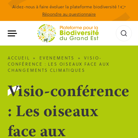
Aidez-nous à faire évoluer la plateforme biodiversité ! 👉
Répondre au questionnaire
ACCUEIL
»
EVENEMENTS
»
VISIO-
CONFÉRENCE : LES OISEAUX FACE AUX
CHANGEMENTS CLIMATIQUES
Visio-conférence
: Les oiseaux
face aux