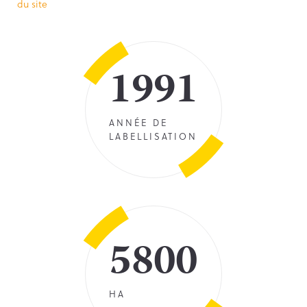
du site
1991
ANNÉE DE
LABELLISATION
5800
HA