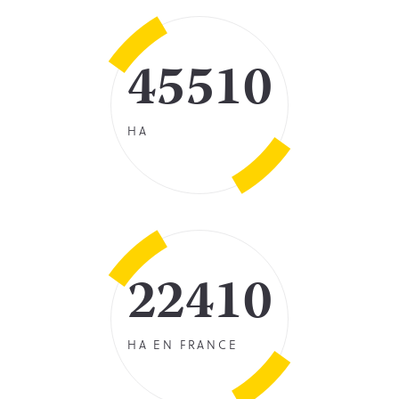
45510
HA
22410
HA EN FRANCE