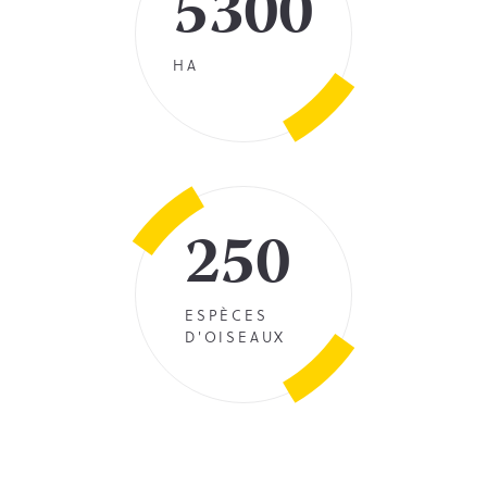
5300
HA
250
ESPÈCES
D'OISEAUX