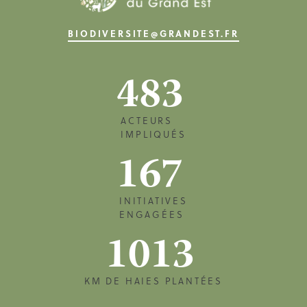
BIODIVERSITE@GRANDEST.FR
483
ACTEURS
IMPLIQUÉS
167
INITIATIVES
ENGAGÉES
1013
KM DE HAIES PLANTÉES