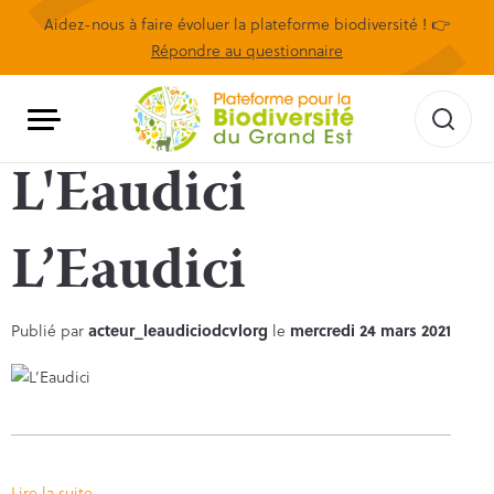
Aidez-nous à faire évoluer la plateforme biodiversité ! 👉
Répondre au questionnaire
L'Eaudici
L’Eaudici
Publié par
acteur_leaudiciodcvlorg
le
mercredi 24 mars 2021
Lire la suite