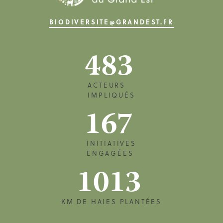
BIODIVERSITE@GRANDEST.FR
483
ACTEURS
IMPLIQUÉS
167
INITIATIVES
ENGAGÉES
1013
KM DE HAIES PLANTÉES