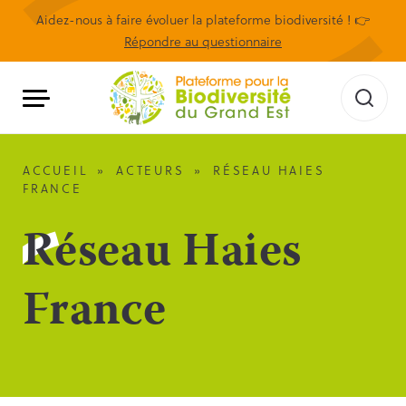
Aidez-nous à faire évoluer la plateforme biodiversité ! 👉
Répondre au questionnaire
ACCUEIL
»
ACTEURS
»
RÉSEAU HAIES
FRANCE
Réseau Haies
France