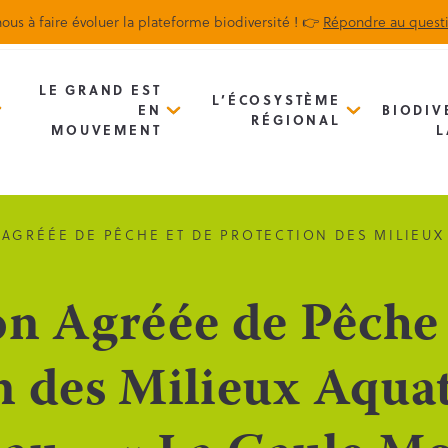
ous à faire évoluer la plateforme biodiversité ! 👉
Répondre au quest
Biodiv’Map
Newsletter
LE GRAND EST
L’ÉCOSYSTÈME
EN
BIODIV
RÉGIONAL
MOUVEMENT
L
AGRÉÉE DE PÊCHE ET DE PROTECTION DES MILIEUX
on Agréée de Pêche 
n des Milieux Aqua