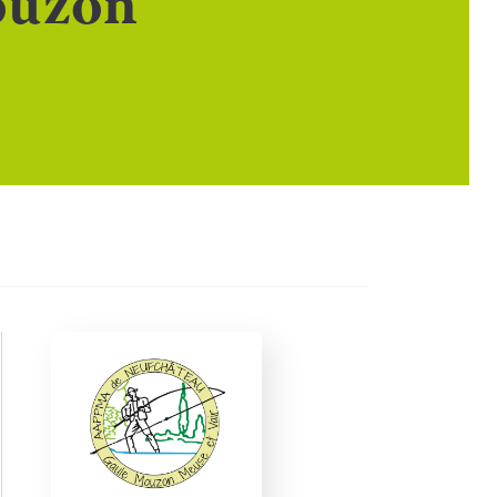
ouzon