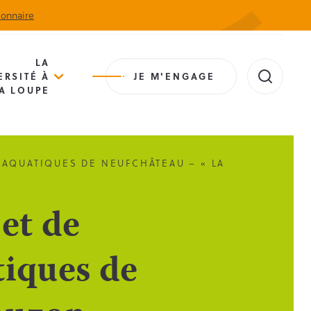
ionnaire
Actualités
Agenda
Contact
Extranet
LA
ERSITÉ À
JE M'ENGAGE
A LOUPE
 AQUATIQUES DE NEUFCHÂTEAU – « LA
et de
tiques de