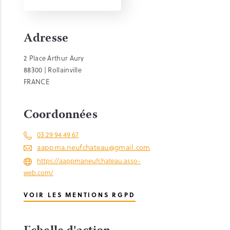
Adresse
2 Place Arthur Aury
88300 | Rollainville
FRANCE
Coordonnées
03 29 94 49 67
aappma.neufchateau@gmail.com
https://aappmaneufchateau.asso-
web.com/
VOIR LES MENTIONS RGPD