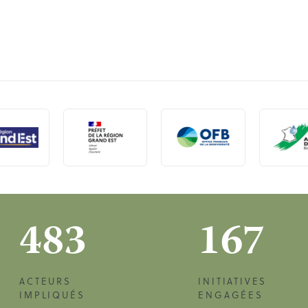
483
167
ACTEURS
INITIATIVES
IMPLIQUÉS
ENGAGÉES