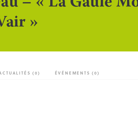
au – « La Gaule M
Vair »
ACTUALITÉS (0)
ÉVÉNEMENTS (0)