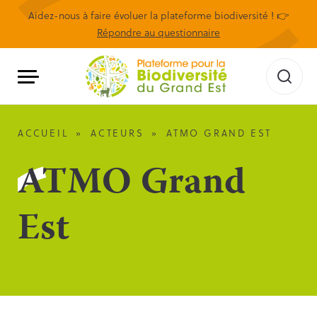
Aidez-nous à faire évoluer la plateforme biodiversité ! 👉
Répondre au questionnaire
ACCUEIL
»
ACTEURS
»
ATMO GRAND EST
ATMO Grand
Est