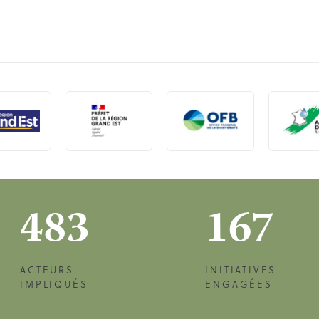
483
167
ACTEURS
INITIATIVES
IMPLIQUÉS
ENGAGÉES