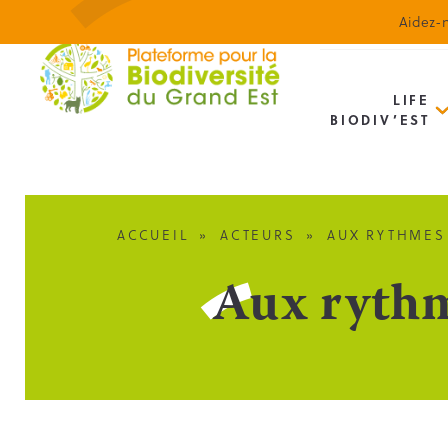
Aidez-n
LIFE
BIODIV’EST
ACCUEIL
»
ACTEURS
»
AUX RYTHMES
Aux rythm