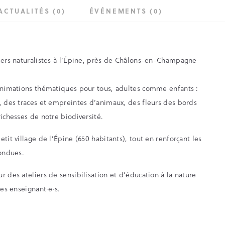
ACTUALITÉS (0)
ÉVÉNEMENTS (0)
liers naturalistes à l’Épine, près de Châlons-en-Champagne
 animations thématiques pour tous, adultes comme enfants :
s, des traces et empreintes d’animaux, des fleurs des bords
richesses de notre biodiversité.
tit village de l’Épine (650 habitants), tout en renforçant les
fondues.
r des ateliers de sensibilisation et d’éducation à la nature
les enseignant·e·s.