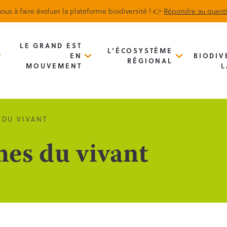
ous à faire évoluer la plateforme biodiversité ! 👉
Répondre au quest
Biodiv’Map
Newsletter
LE GRAND EST
L’ÉCOSYSTÈME
EN
BIODIV
RÉGIONAL
MOUVEMENT
L
 DU VIVANT
es du vivant