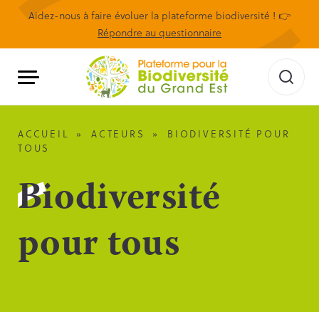
Aidez-nous à faire évoluer la plateforme biodiversité ! 👉
Répondre au questionnaire
ACCUEIL
»
ACTEURS
»
BIODIVERSITÉ POUR
TOUS
Biodiversité
pour tous