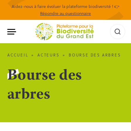
Aidez-nous à faire évoluer la plateforme biodiversité ! 👉
Répondre au questionnaire
ACCUEIL
»
ACTEURS
»
BOURSE DES ARBRES
Bourse des
arbres