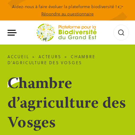
Aidez-nous à faire évoluer la plateforme biodiversité ! 👉
Répondre au questionnaire
ACCUEIL
»
ACTEURS
»
CHAMBRE
D’AGRICULTURE DES VOSGES
Chambre
d’agriculture des
Vosges