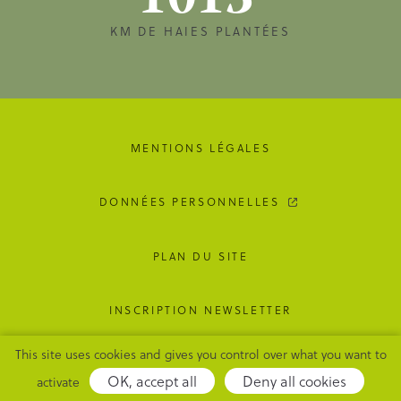
1013
KM DE HAIES PLANTÉES
MENTIONS LÉGALES
DONNÉES PERSONNELLES
PLAN DU SITE
INSCRIPTION NEWSLETTER
This site uses cookies and gives you control over what you want to
GESTION DES COOKIES
OK, accept all
Deny all cookies
activate
Adipso,