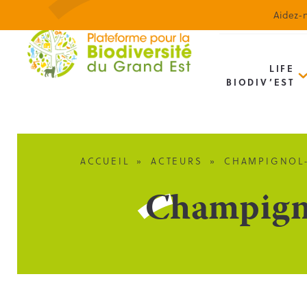
Aidez-n
LIFE
BIODIV’EST
ACCUEIL
»
ACTEURS
»
CHAMPIGNOL-
Champign