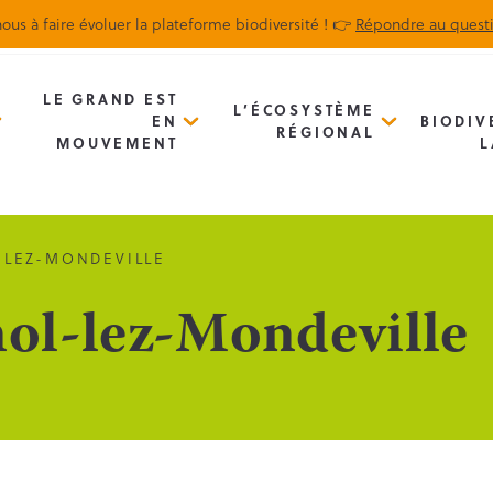
ous à faire évoluer la plateforme biodiversité ! 👉
Répondre au quest
Biodiv’Map
Newsletter
LE GRAND EST
L’ÉCOSYSTÈME
EN
BIODIV
RÉGIONAL
MOUVEMENT
L
LEZ-MONDEVILLE
ol-lez-Mondeville