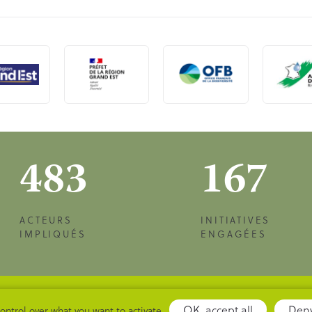
483
167
ACTEURS
INITIATIVES
IMPLIQUÉS
ENGAGÉES
NNELLES
PLAN DU SITE
INSCRIPTION NEWSLE
OK, accept all
Deny
control over what you want to activate