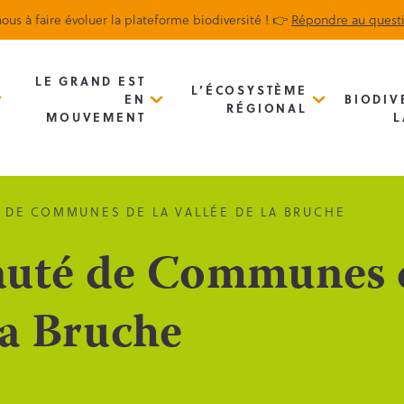
ous à faire évoluer la plateforme biodiversité ! 👉
Répondre au quest
Biodiv’Map
Newsletter
LE GRAND EST
L’ÉCOSYSTÈME
EN
BIODIV
RÉGIONAL
MOUVEMENT
L
DE COMMUNES DE LA VALLÉE DE LA BRUCHE
té de Communes d
la Bruche