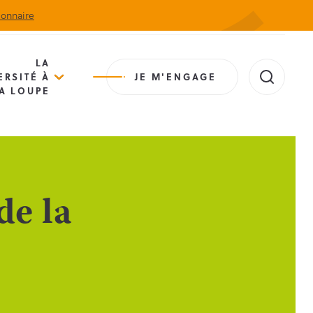
ionnaire
Actualités
Agenda
Contact
Extranet
LA
ERSITÉ À
JE M'ENGAGE
A LOUPE
e la