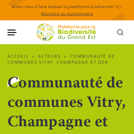
Aidez-nous à faire évoluer la plateforme biodiversité ! 👉
Répondre au questionnaire
ACCUEIL
»
ACTEURS
»
COMMUNAUTÉ DE
COMMUNES VITRY, CHAMPAGNE ET DER
Communauté de
communes Vitry,
Champagne et