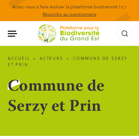
Aidez-nous à faire évoluer la plateforme biodiversité ! 👉
Répondre au questionnaire
ACCUEIL
»
ACTEURS
»
COMMUNE DE SERZY
ET PRIN
Commune de
Serzy et Prin