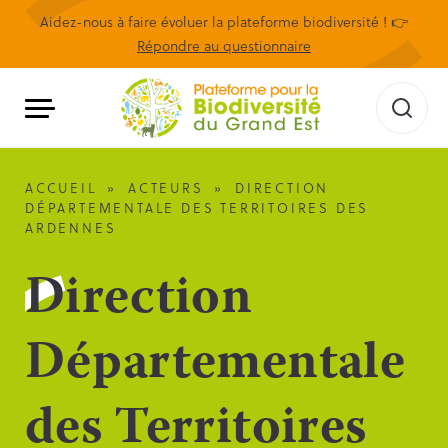
Aidez-nous à faire évoluer la plateforme biodiversité ! 👉
Répondre au questionnaire
ACCUEIL
»
ACTEURS
»
DIRECTION
DÉPARTEMENTALE DES TERRITOIRES DES
ARDENNES
Direction
Départementale
des Territoires