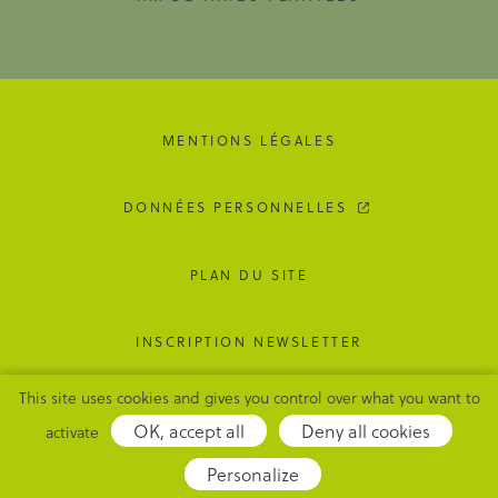
MENTIONS LÉGALES
DONNÉES PERSONNELLES
PLAN DU SITE
INSCRIPTION NEWSLETTER
This site uses cookies and gives you control over what you want to
GESTION DES COOKIES
OK, accept all
Deny all cookies
activate
Adipso,
Personalize
agence