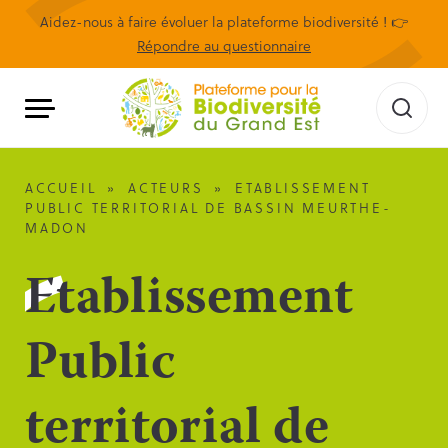
Aidez-nous à faire évoluer la plateforme biodiversité ! 👉
Répondre au questionnaire
ACCUEIL
»
ACTEURS
»
ETABLISSEMENT
PUBLIC TERRITORIAL DE BASSIN MEURTHE-
MADON
Etablissement
Public
territorial de