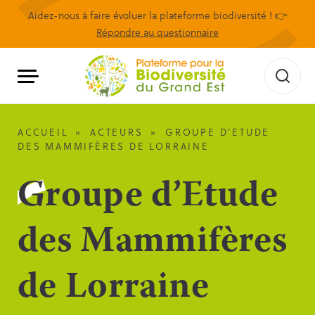
Aidez-nous à faire évoluer la plateforme biodiversité ! 👉
Répondre au questionnaire
ACCUEIL
»
ACTEURS
»
GROUPE D’ETUDE
DES MAMMIFÈRES DE LORRAINE
Groupe d’Etude
des Mammifères
de Lorraine