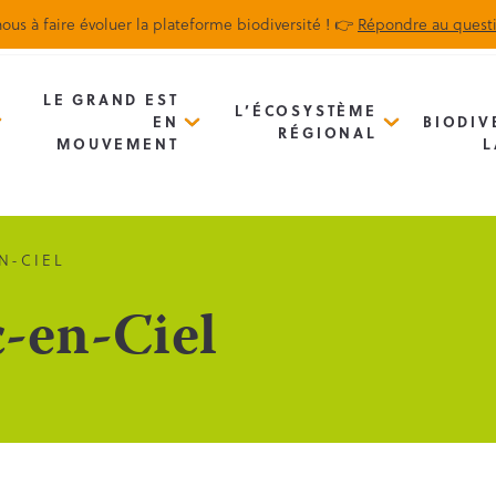
ous à faire évoluer la plateforme biodiversité ! 👉
Répondre au quest
Biodiv’Map
Newsletter
LE GRAND EST
L’ÉCOSYSTÈME
EN
BIODIV
RÉGIONAL
MOUVEMENT
L
N-CIEL
c-en-Ciel