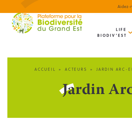
Aidez-n
LIFE
BIODIV’EST
ACCUEIL
»
ACTEURS
»
JARDIN ARC-E
Jardin Ar