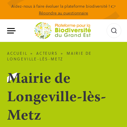
Aidez-nous à faire évoluer la plateforme biodiversité ! 👉
Répondre au questionnaire
ACCUEIL
»
ACTEURS
»
MAIRIE DE
LONGEVILLE-LÈS-METZ
Mairie de
Longeville-lès-
Metz