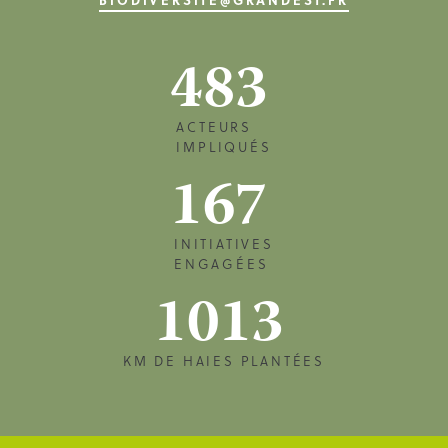
483
ACTEURS
IMPLIQUÉS
167
INITIATIVES
ENGAGÉES
1013
KM DE HAIES PLANTÉES