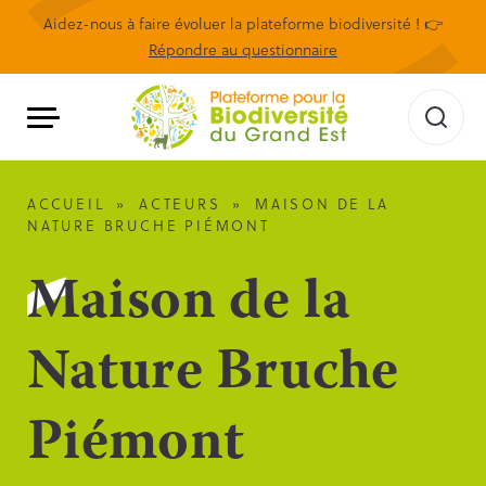
Aidez-nous à faire évoluer la plateforme biodiversité ! 👉
Répondre au questionnaire
ACCUEIL
»
ACTEURS
»
MAISON DE LA
NATURE BRUCHE PIÉMONT
Maison de la
Nature Bruche
Piémont