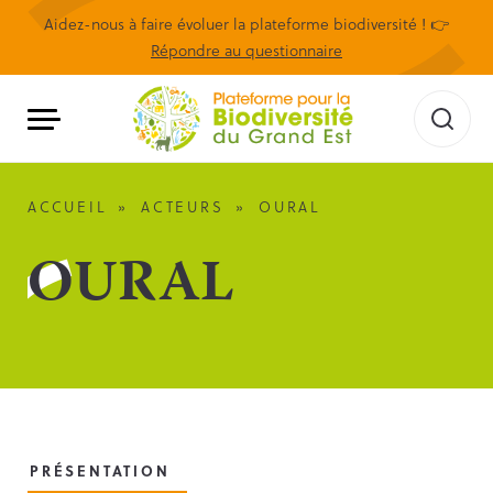
Aidez-nous à faire évoluer la plateforme biodiversité ! 👉
Répondre au questionnaire
ACCUEIL
»
ACTEURS
»
OURAL
OURAL
PRÉSENTATION