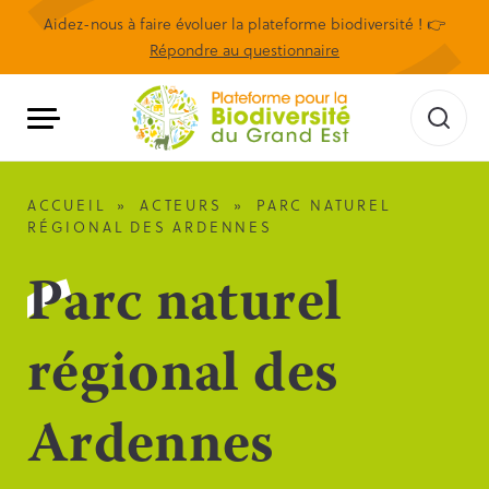
Aidez-nous à faire évoluer la plateforme biodiversité ! 👉
Répondre au questionnaire
ACCUEIL
»
ACTEURS
»
PARC NATUREL
RÉGIONAL DES ARDENNES
Parc naturel
régional des
Ardennes