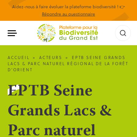
Aidez-nous à faire évoluer la plateforme biodiversité ! 👉
Répondre au questionnaire
ACCUEIL
»
ACTEURS
»
EPTB SEINE GRANDS
LACS & PARC NATUREL RÉGIONAL DE LA FORÊT
D’ORIENT
EPTB Seine
Grands Lacs &
Parc naturel