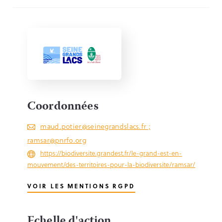
Coordonnées
maud.potier@seinegrandslacs.fr ;
ramsar@pnrfo.org
https://biodiversite.grandest.fr/le-grand-est-en-
mouvement/des-territoires-pour-la-biodiversite/ramsar/
VOIR LES MENTIONS RGPD
Echelle d'action