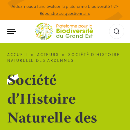
Aidez-nous à faire évoluer la plateforme biodiversité ! 👉
Répondre au questionnaire
ACCUEIL
»
ACTEURS
»
SOCIÉTÉ D’HISTOIRE
NATURELLE DES ARDENNES
Société
d’Histoire
Naturelle des