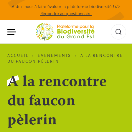
Aidez-nous à faire évoluer la plateforme biodiversité ! 👉
Répondre au questionnaire
ACCUEIL
»
EVENEMENTS
»
A LA RENCONTRE
DU FAUCON PÈLERIN
A la rencontre
du faucon
pèlerin