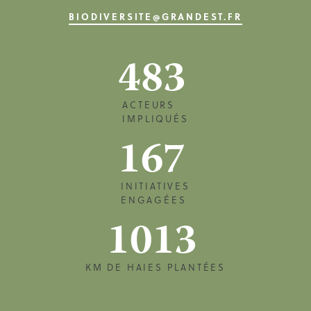
BIODIVERSITE@GRANDEST.FR
483
ACTEURS
IMPLIQUÉS
167
INITIATIVES
ENGAGÉES
1013
KM DE HAIES PLANTÉES