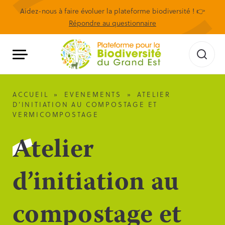
Aidez-nous à faire évoluer la plateforme biodiversité ! 👉
Répondre au questionnaire
ACCUEIL
»
EVENEMENTS
»
ATELIER
D’INITIATION AU COMPOSTAGE ET
VERMICOMPOSTAGE
Atelier
d’initiation au
compostage et