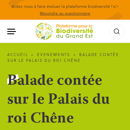
Aidez-nous à faire évoluer la plateforme biodiversité ! 👉
Répondre au questionnaire
ACCUEIL
»
EVENEMENTS
»
BALADE CONTÉE
SUR LE PALAIS DU ROI CHÊNE
Balade contée
sur le Palais du
roi Chêne