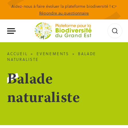
Aidez-nous à faire évoluer la plateforme biodiversité ! 👉
Répondre au questionnaire
ACCUEIL
»
EVENEMENTS
»
BALADE
NATURALISTE
Balade
naturaliste