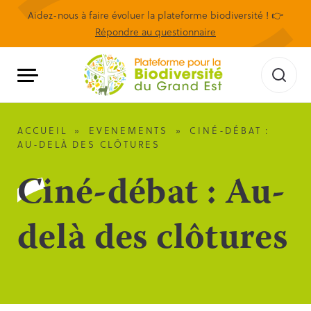
Aidez-nous à faire évoluer la plateforme biodiversité ! 👉
Répondre au questionnaire
ACCUEIL
»
EVENEMENTS
»
CINÉ-DÉBAT :
AU-DELÀ DES CLÔTURES
Ciné-débat : Au-
delà des clôtures