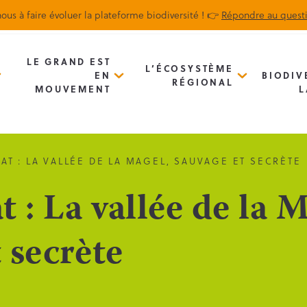
ous à faire évoluer la plateforme biodiversité ! 👉
Répondre au quest
Biodiv’Map
Newsletter
LE GRAND EST
L’ÉCOSYSTÈME
EN
BIODIV
RÉGIONAL
MOUVEMENT
L
AT : LA VALLÉE DE LA MAGEL, SAUVAGE ET SECRÈTE
 : La vallée de la M
 secrète