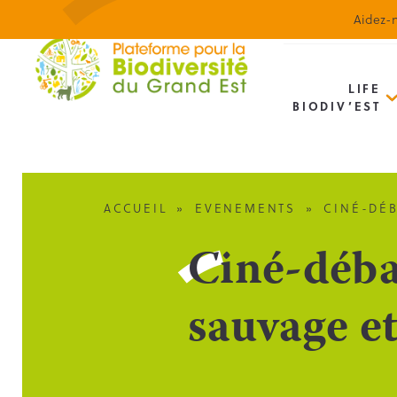
Aidez-n
LIFE
BIODIV’EST
ACCUEIL
»
EVENEMENTS
»
CINÉ-DÉB
Ciné-débat
sauvage et