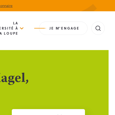
ionnaire
Actualités
Agenda
Contact
Extranet
LA
ERSITÉ À
JE M'ENGAGE
A LOUPE
agel,