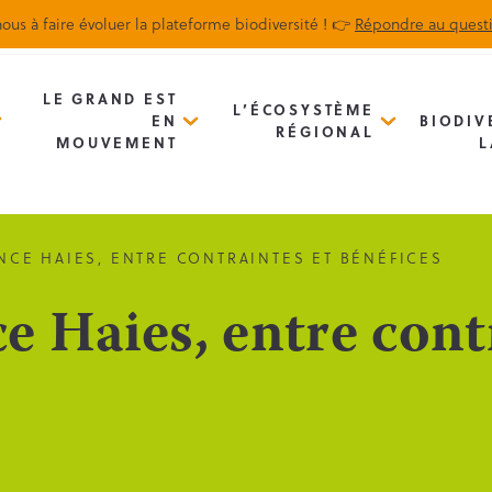
ous à faire évoluer la plateforme biodiversité ! 👉
Répondre au quest
Biodiv’Map
Newsletter
LE GRAND EST
L’ÉCOSYSTÈME
EN
BIODIV
RÉGIONAL
MOUVEMENT
L
CE HAIES, ENTRE CONTRAINTES ET BÉNÉFICES
e Haies, entre cont