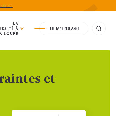
ionnaire
Actualités
Agenda
Contact
Extranet
LA
ERSITÉ À
JE M'ENGAGE
A LOUPE
raintes et