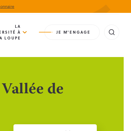
ionnaire
Actualités
Agenda
Contact
Extranet
LA
ERSITÉ À
JE M'ENGAGE
A LOUPE
 Vallée de