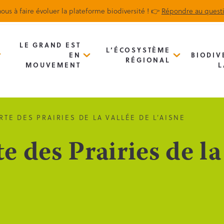
ous à faire évoluer la plateforme biodiversité ! 👉
Répondre au quest
Biodiv’Map
Newsletter
LE GRAND EST
L’ÉCOSYSTÈME
EN
BIODIV
RÉGIONAL
MOUVEMENT
L
TE DES PRAIRIES DE LA VALLÉE DE L’AISNE
 des Prairies de la