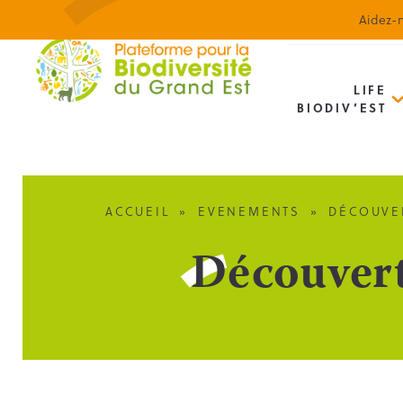
Aidez-n
LIFE
BIODIV’EST
ACCUEIL
»
EVENEMENTS
»
DÉCOUVER
Découverte