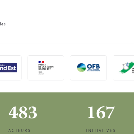
les
483
167
ACTEURS
INITIATIVES