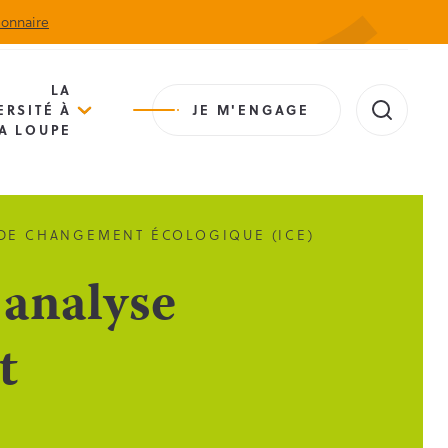
ionnaire
Actualités
Agenda
Contact
Extranet
LA
ERSITÉ À
JE M'ENGAGE
A LOUPE
R DE CHANGEMENT ÉCOLOGIQUE (ICE)
 analyse
t