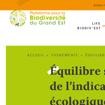
Aidez-n
LIFE
BIODIV’EST
ACCUEIL
»
EVENEMENTS
»
ÉQUILIBR
Équilibre 
de l’indi
écologiqu