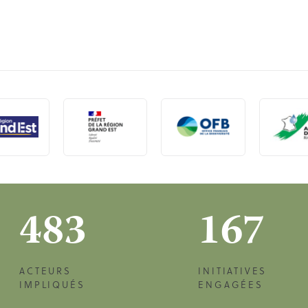
483
167
ACTEURS
INITIATIVES
IMPLIQUÉS
ENGAGÉES