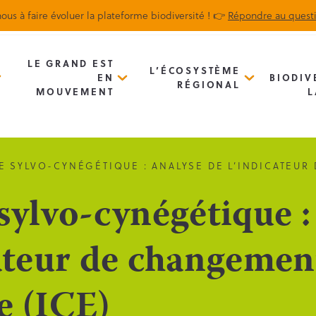
ous à faire évoluer la plateforme biodiversité ! 👉
Répondre au quest
Biodiv’Map
Newsletter
LE GRAND EST
L’ÉCOSYSTÈME
EN
BIODIV
RÉGIONAL
MOUVEMENT
L
E SYLVO-CYNÉGÉTIQUE : ANALYSE DE L’INDICATEU
sylvo-cynégétique :
cateur de changemen
e (ICE)