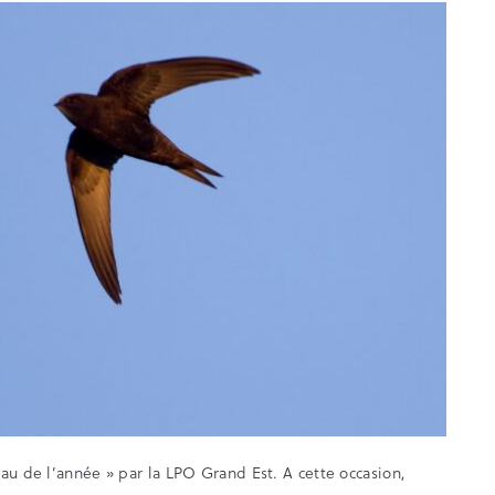
au de l’année » par la LPO Grand Est. A cette occasion,