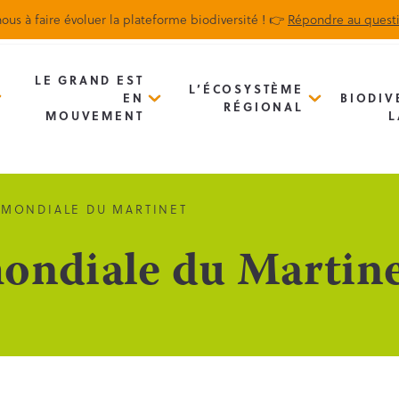
ous à faire évoluer la plateforme biodiversité ! 👉
Répondre au quest
Biodiv’Map
Newsletter
LE GRAND EST
L’ÉCOSYSTÈME
EN
BIODIV
RÉGIONAL
MOUVEMENT
L
 MONDIALE DU MARTINET
ondiale du Martin