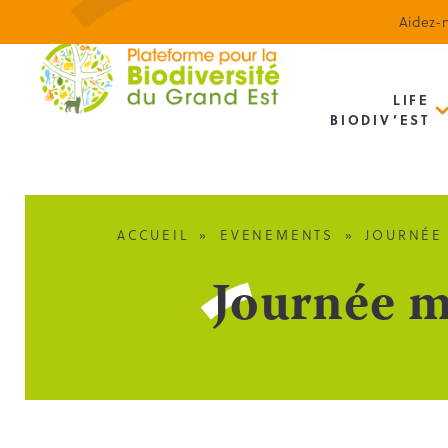
Aidez-n
LIFE
BIODIV’EST
ACCUEIL
»
EVENEMENTS
»
JOURNÉE
Journée m