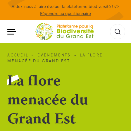
Aidez-nous à faire évoluer la plateforme biodiversité ! 👉
Répondre au questionnaire
ACCUEIL
»
EVENEMENTS
»
LA FLORE
MENACÉE DU GRAND EST
La flore
menacée du
Grand Est