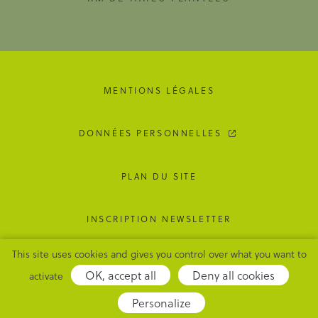
MENTIONS LÉGALES
DONNÉES PERSONNELLES
PLAN DU SITE
INSCRIPTION NEWSLETTER
This site uses cookies and gives you control over what you want to
GESTION DES COOKIES
OK, accept all
Deny all cookies
activate
Adipso,
Personalize
agence