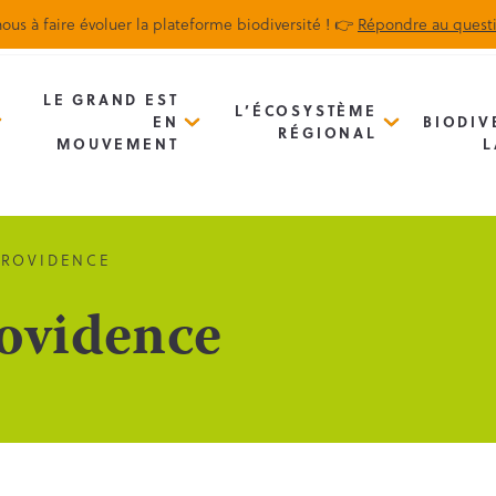
ous à faire évoluer la plateforme biodiversité ! 👉
Répondre au quest
Biodiv’Map
Newsletter
LE GRAND EST
L’ÉCOSYSTÈME
EN
BIODIV
RÉGIONAL
MOUVEMENT
L
PROVIDENCE
rovidence