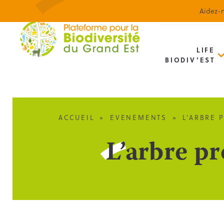
Aidez-n
LIFE
BIODIV’EST
ACCUEIL
»
EVENEMENTS
»
L’ARBRE 
L’arbre p