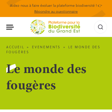
Aidez-nous à faire évoluer la plateforme biodiversité ! 👉
Répondre au questionnaire
ACCUEIL
»
EVENEMENTS
»
LE MONDE DES
FOUGÈRES
Le monde des
fougères