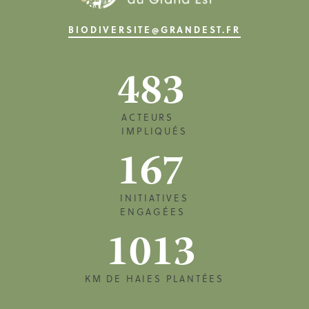
BIODIVERSITE@GRANDEST.FR
483
ACTEURS
IMPLIQUÉS
167
INITIATIVES
ENGAGÉES
1013
KM DE HAIES PLANTÉES