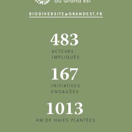
BIODIVERSITE@GRANDEST.FR
483
ACTEURS
IMPLIQUÉS
167
INITIATIVES
ENGAGÉES
1013
KM DE HAIES PLANTÉES