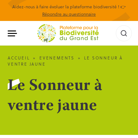
Aidez-nous à faire évoluer la plateforme biodiversité ! 👉
Répondre au questionnaire
ACCUEIL
»
EVENEMENTS
»
LE SONNEUR À
VENTRE JAUNE
Le Sonneur à
ventre jaune