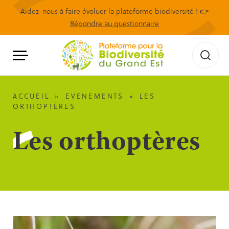
Aidez-nous à faire évoluer la plateforme biodiversité ! 👉
Répondre au questionnaire
ACCUEIL
»
EVENEMENTS
»
LES
ORTHOPTÈRES
Les orthoptères