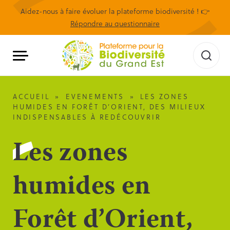
Aidez-nous à faire évoluer la plateforme biodiversité ! 👉
Répondre au questionnaire
ACCUEIL
»
EVENEMENTS
»
LES ZONES
HUMIDES EN FORÊT D’ORIENT, DES MILIEUX
INDISPENSABLES À REDÉCOUVRIR
Les zones
humides en
Forêt d’Orient,