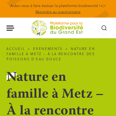
Aidez-nous à faire évoluer la plateforme biodiversité ! 👉
Répondre au questionnaire
ACCUEIL
»
EVENEMENTS
»
NATURE EN
FAMILLE À METZ – À LA RENCONTRE DES
POISSONS D’EAU DOUCE
Nature en
famille à Metz –
À la rencontre