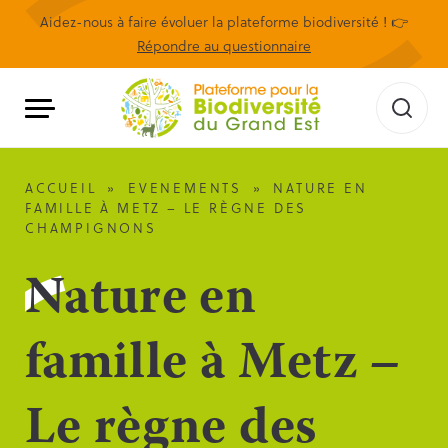
Aidez-nous à faire évoluer la plateforme biodiversité ! 👉
Répondre au questionnaire
ACCUEIL
»
EVENEMENTS
»
NATURE EN
FAMILLE À METZ – LE RÈGNE DES
CHAMPIGNONS
Nature en
famille à Metz –
Le règne des