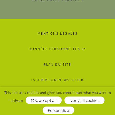
MENTIONS LÉGALES
DONNÉES PERSONNELLES
PLAN DU SITE
INSCRIPTION NEWSLETTER
This site uses cookies and gives you control over what you want to
GESTION DES COOKIES
OK, accept all
Deny all cookies
activate
Adipso,
Personalize
agence