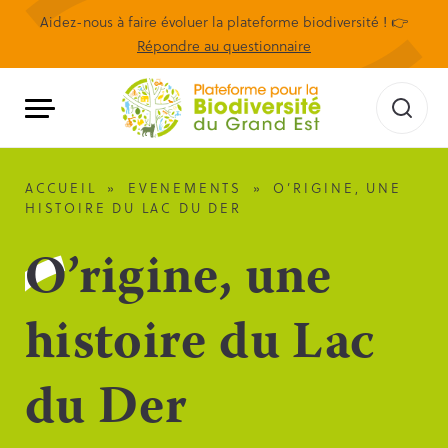
Aidez-nous à faire évoluer la plateforme biodiversité ! 👉
Répondre au questionnaire
ACCUEIL
»
EVENEMENTS
»
O’RIGINE, UNE
HISTOIRE DU LAC DU DER
O’rigine, une
histoire du Lac
du Der