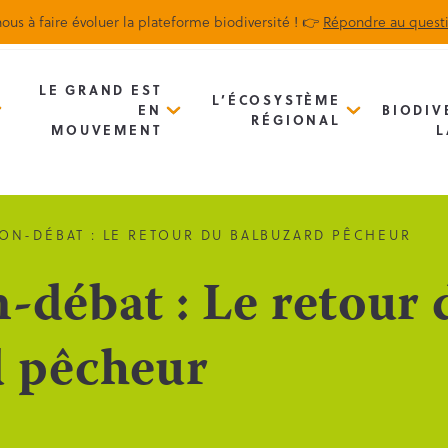
ous à faire évoluer la plateforme biodiversité ! 👉
Répondre au quest
Biodiv’Map
Newsletter
LE GRAND EST
L’ÉCOSYSTÈME
EN
BIODIV
RÉGIONAL
MOUVEMENT
L
ON-DÉBAT : LE RETOUR DU BALBUZARD PÊCHEUR
-débat : Le retour 
 pêcheur