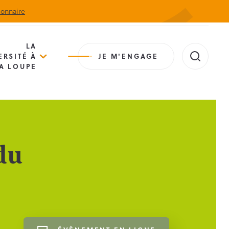
ionnaire
Actualités
Agenda
Contact
Extranet
LA
ERSITÉ À
JE M'ENGAGE
A LOUPE
du