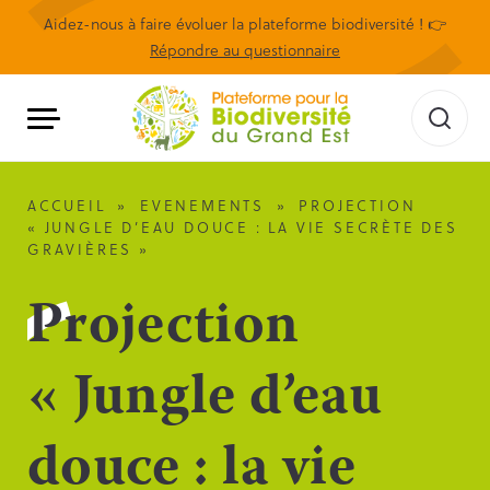
Aidez-nous à faire évoluer la plateforme biodiversité ! 👉
Répondre au questionnaire
ACCUEIL
»
EVENEMENTS
»
PROJECTION
« JUNGLE D’EAU DOUCE : LA VIE SECRÈTE DES
GRAVIÈRES »
Projection
« Jungle d’eau
douce : la vie