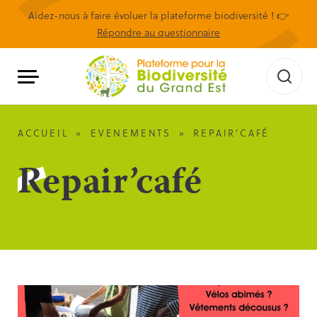
Aidez-nous à faire évoluer la plateforme biodiversité ! 👉
Répondre au questionnaire
ACCUEIL
»
EVENEMENTS
»
REPAIR’CAFÉ
Repair’café